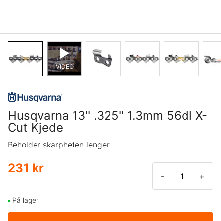
VIDEO
Husqvarna 13'' .325'' 1.3mm 56dl X-
Cut Kjede
Beholder skarpheten lenger
231 kr
-
+
På lager