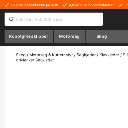
En ekte maskinbutikk på nett!
4,8 av 5 i kundeanmeldelser
Fr
Robotgressklipper
Motorsag
Skog
Skog
/
Motorsag & Kutteutstyr
/
Sagkjeder
/
Klyvkjeder
/
St
drivlenker Sagkjeder