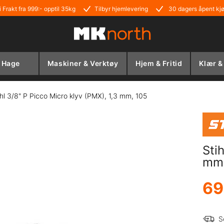
i Frakt fra 999:- opptil 35kg
Tilbyr hjemlevering
30 dagers åpent kj
Hage
Maskiner & Verktøy
Hjem & Fritid
Klær &
ihl 3/8" P Picco Micro klyv (PMX), 1,3 mm, 105
Sti
mm,
69
S