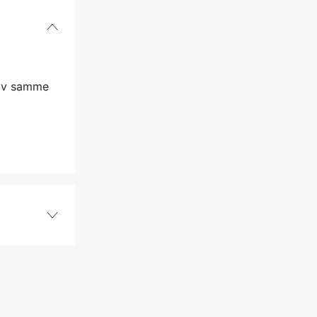
 av samme
PMX
3/8'' P