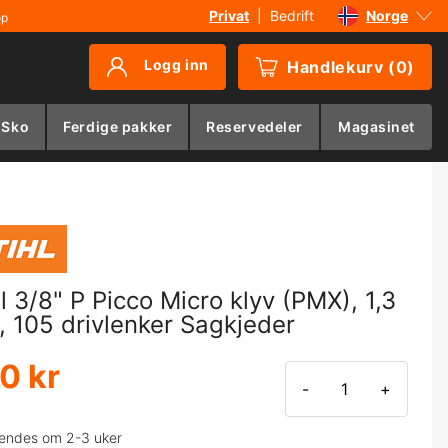
Privat
|
Bedrift
Norge
øp
Sverige
Logg inn
Handlekurv
(
0
)
Danmark
Suomi
 Sko
Ferdige pakker
Reservedeler
Magasinet
Deutschland
hl 3/8" P Picco Micro klyv (PMX), 1,3
 105 drivlenker Sagkjeder
0 kr
-
+
endes om 2-3 uker