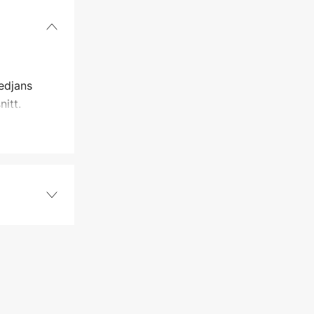
edjans
itt.
PMX
3/8'' P
1,3 mm