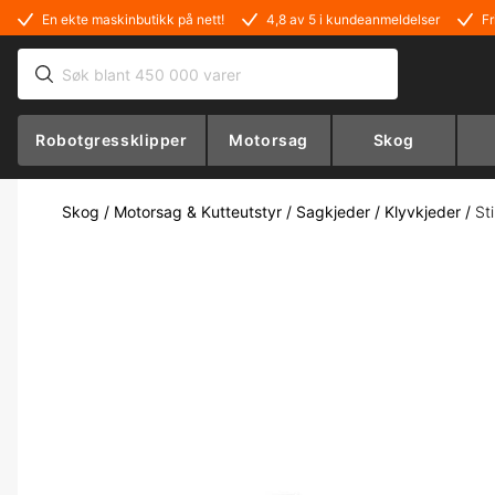
En ekte maskinbutikk på nett!
4,8 av 5 i kundeanmeldelser
Fr
Robotgressklipper
Motorsag
Skog
Skog
/
Motorsag & Kutteutstyr
/
Sagkjeder
/
Klyvkjeder
/
St