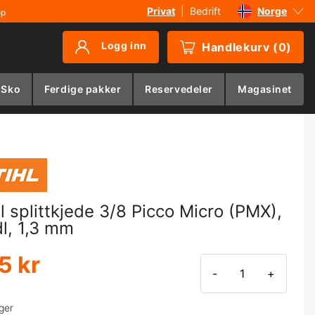
Privat
|
Bedrift
Norge
øp
Sverige
Logg inn
Handlekurv
(
0
)
Danmark
Suomi
 Sko
Ferdige pakker
Reservedeler
Magasinet
Deutschland
hl splittkjede 3/8 Picco Micro (PMX),
dl, 1,3 mm
5 kr
-
+
ger