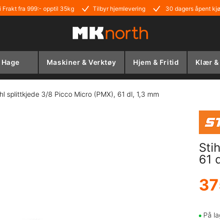
i Frakt fra 999:- opptil 35kg
Tilbyr hjemlevering
30 dagers åpent kj
Hage
Maskiner & Verktøy
Hjem & Fritid
Klær &
ihl splittkjede 3/8 Picco Micro (PMX), 61 dl, 1,3 mm
Sti
61 
37
På la