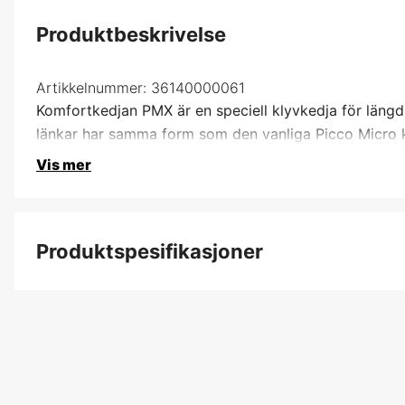
Produktbeskrivelse
Artikkelnummer:
36140000061
Komfortkedjan PMX är en speciell klyvkedja för längd
länkar har samma form som den vanliga Picco Micro ke
Vis mer
Produktspesifikasjoner
Kortnummer
Kjededeling
Drivlenkebredde