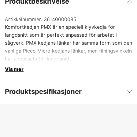
Produktbeskrivelse
Artikkelnummer:
36140000085
Komfortkedjan PMX är en speciell klyvkedja för
längdsnitt som är perfekt anpassad för arbetet i
sågverk. PMX kedjans länkar har samma form som den
vanliga Picco Micro kedjans länkar, men filningsvinkeln
har anpassats för längdsnitt.
Vis mer
Produktspesifikasjoner
Kortnummer
PMX
Vis mindre
Kjededeling
3/8'' P