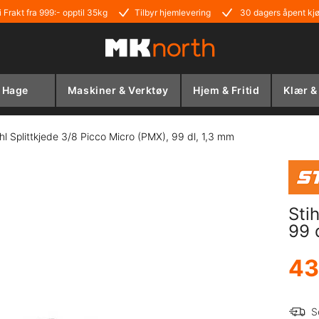
i Frakt fra 999:- opptil 35kg
Tilbyr hjemlevering
30 dagers åpent kj
Hage
Maskiner & Verktøy
Hjem & Fritid
Klær &
ihl Splittkjede 3/8 Picco Micro (PMX), 99 dl, 1,3 mm
Sti
99 
43
S