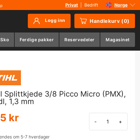
Privat
|
Bedrift
Norge
øp
Sverige
Logg inn
Handlekurv
(
0
)
Danmark
Suomi
 Sko
Ferdige pakker
Reservedeler
Magasinet
Deutschland
hl Splittkjede 3/8 Picco Micro (PMX),
dl, 1,3 mm
5 kr
-
+
endes om 5-7 hverdager