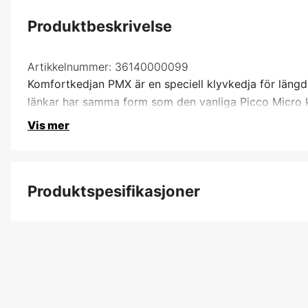
Produktbeskrivelse
Artikkelnummer:
36140000099
Komfortkedjan PMX är en speciell klyvkedja för längd
länkar har samma form som den vanliga Picco Micro ke
Vis mer
Produktspesifikasjoner
Kortnummer
Kjededeling
Drivlenkebredde