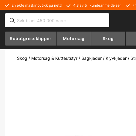
En ekte maskinbutikk på nett!
4,8 av 5 i kundeanmeldelser
Fr
Robotgressklipper
Motorsag
Skog
Skog
/
Motorsag & Kutteutstyr
/
Sagkjeder
/
Klyvkjeder
/
St