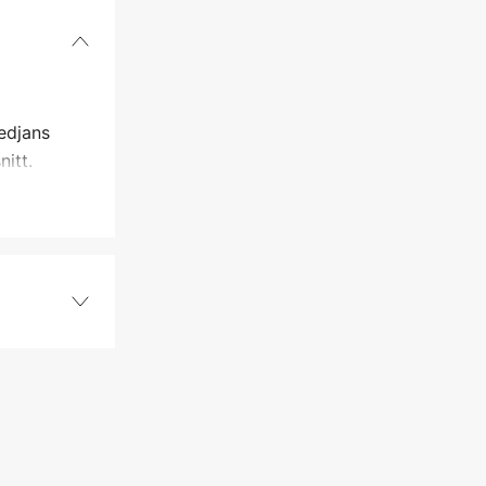
edjans
itt.
PMX
3/8'' P
1,3 mm