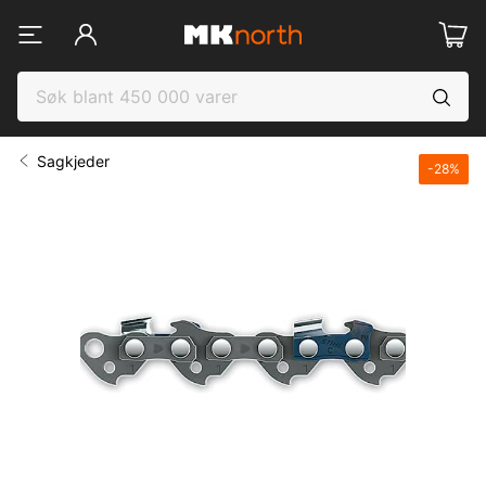
Sagkjeder
-
28
%