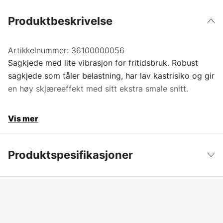
Produktbeskrivelse
Artikkelnummer:
36100000056
Sagkjede med lite vibrasjon for fritidsbruk. Robust
sagkjede som tåler belastning, har lav kastrisiko og gir
en høy skjæreeffekt med sitt ekstra smale snitt.
Vis mer
Produktspesifikasjoner
Drivlenker
56 stk.
Vis mindre
Drivlenkebredde
1,1 mm