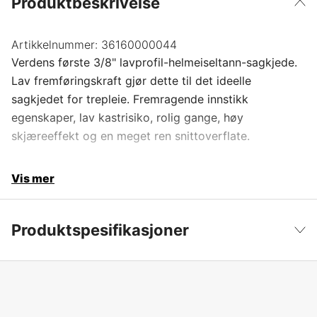
Produktbeskrivelse
Artikkelnummer:
36160000044
Verdens første 3/8" lavprofil-helmeiseltann-sagkjede.
Lav fremføringskraft gjør dette til det ideelle
sagkjedet for trepleie. Fremragende innstikk
egenskaper, lav kastrisiko, rolig gange, høy
skjæreeffekt og en meget ren snittoverflate.
Vis mer
Produktspesifikasjoner
Drivlenker
44 stk.
Vis mindre
Drivlenkebredde
1,3 mm