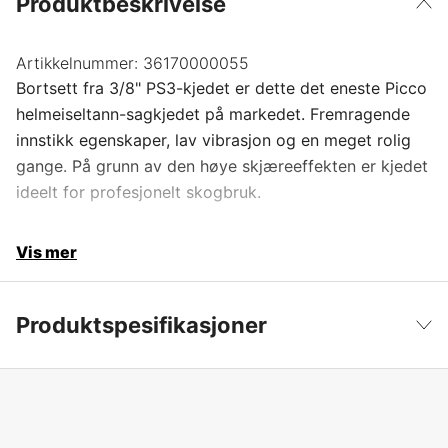
Produktbeskrivelse
Artikkelnummer:
36170000055
Bortsett fra 3/8" PS3-kjedet er dette det eneste Picco
helmeiseltann-sagkjedet på markedet. Fremragende
innstikk egenskaper, lav vibrasjon og en meget rolig
gange. På grunn av den høye skjæreeffekten er kjedet
ideelt for profesjonelt skogbruk.
Vis mer
Produktspesifikasjoner
Drivlenker
55 stk.
Vis mindre
Drivlenkebredde
1,3 mm