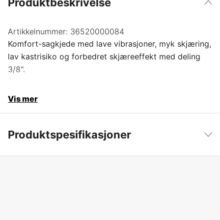
Produktbeskrivelse
Artikkelnummer:
36520000084
Komfort-sagkjede med lave vibrasjoner, myk skjæring,
lav kastrisiko og forbedret skjæreeffekt med deling
3/8".
Vis mer
Produktspesifikasjoner
Drivlenker
84 stk.
Vis mindre
Drivlenkebredde
1,6 mm
Kjededeling
3/8''