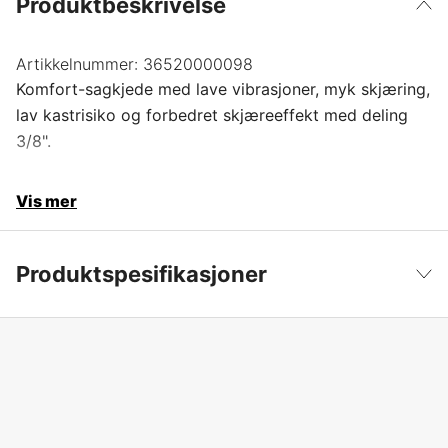
Produktbeskrivelse
Artikkelnummer:
36520000098
Komfort-sagkjede med lave vibrasjoner, myk skjæring,
lav kastrisiko og forbedret skjæreeffekt med deling
3/8".
Vis mer
Produktspesifikasjoner
Drivlenker
98 stk.
Vis mindre
Drivlenkebredde
1,6 mm
Kjededeling
3/8''