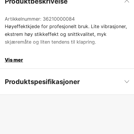
Produktbeskrivelse
Artikkelnummer:
36210000084
Høyeffektkjede for profesjonelt bruk. Lite vibrasjoner,
ekstrem høy stikkeffekt og snittkvalitet, myk
skjæremåte og liten tendens til klapring.
Vis mer
Produktspesifikasjoner
Drivlenker
84 stk.
Vis mindre
Drivlenkebredde
1,6 mm
Kjededeling
3/8''