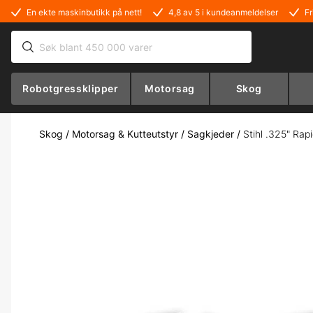
En ekte maskinbutikk på nett!
4,8 av 5 i kundeanmeldelser
Fr
Robotgressklipper
Motorsag
Skog
Skog
/
Motorsag & Kutteutstyr
/
Sagkjeder
/
Stihl .325" Rap