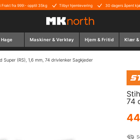
i Frakt fra 999:- opptil 35kg
Tilbyr hjemlevering
30 dagers åpent kj
Hage
Maskiner & Verktøy
Hjem & Fritid
Klær &
id Super (RS), 1,6 mm, 74 drivlenker Sagkjeder
Sti
74 
44
S