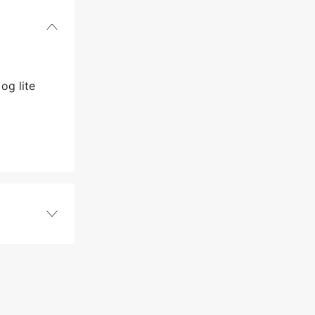
og lite
74 stk.
1,6 mm