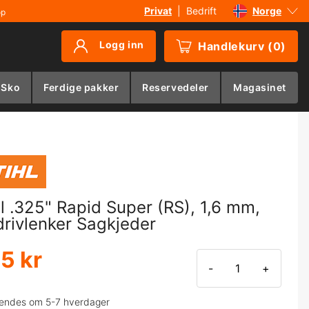
Privat
|
Bedrift
Norge
øp
Sverige
Logg inn
Handlekurv
(
0
)
Danmark
Suomi
 Sko
Ferdige pakker
Reservedeler
Magasinet
Deutschland
hl .325" Rapid Super (RS), 1,6 mm,
drivlenker Sagkjeder
5 kr
-
+
endes om 5-7 hverdager