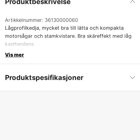
Produktbeskrivelse
Artikkelnummer:
36130000060
Lågprofilkedja, mycket bra till lätta och kompakta
motorsågar och stamkvistare. Bra skäreffekt med låg
kasttendens.
Vis mer
Produktspesifikasjoner
Drivlenker
60 stk.
Vis mindre
Drivlenkebredde
1,3 mm
Kjededeling
3/8'' P
Kortnummer
PM