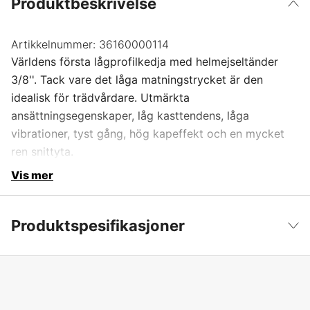
Produktbeskrivelse
Artikkelnummer:
36160000114
Världens första lågprofilkedja med helmejseltänder
3/8''. Tack vare det låga matningstrycket är den
idealisk för trädvårdare. Utmärkta
ansättningsegenskaper, låg kasttendens, låga
vibrationer, tyst gång, hög kapeffekt och en mycket
ren snittyta.
Vis mer
Produktspesifikasjoner
Drivlenker
114 stk.
Vis mindre
Drivlenkebredde
1,3 mm