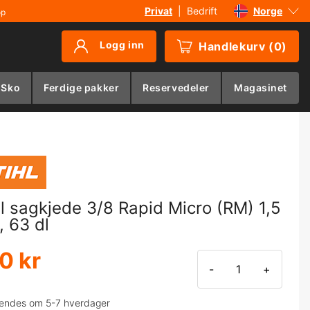
Privat
|
Bedrift
Norge
øp
Sverige
Logg inn
Handlekurv
(
0
)
Danmark
Suomi
 Sko
Ferdige pakker
Reservedeler
Magasinet
Deutschland
hl sagkjede 3/8 Rapid Micro (RM) 1,5
 63 dl
0 kr
-
+
endes om 5-7 hverdager