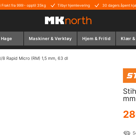
i Frakt fra 999:- opptil 35kg
Tilbyr hjemlevering
30 dagers åpent kj
Hage
Maskiner & Verktøy
Hjem & Fritid
Klær &
3/8 Rapid Micro (RM) 1,5 mm, 63 dl
Sti
mm,
28
S