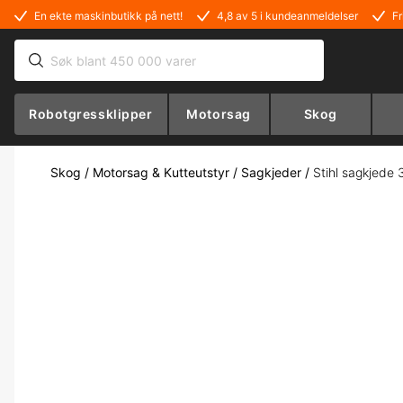
En ekte maskinbutikk på nett!
4,8 av 5 i kundeanmeldelser
Fr
Robotgressklipper
Motorsag
Skog
Skog
/
Motorsag & Kutteutstyr
/
Sagkjeder
/
Stihl sagkjede 