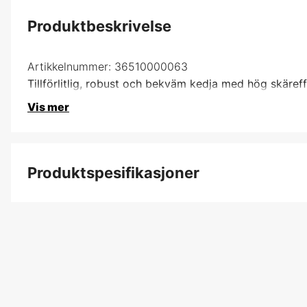
Produktbeskrivelse
Artikkelnummer:
36510000063
Tillförlitlig, robust och bekväm kedja med hög skäref
Vis mer
Produktspesifikasjoner
Drivlenker
Drivlenkebredde
Kjededeling
Kortnummer