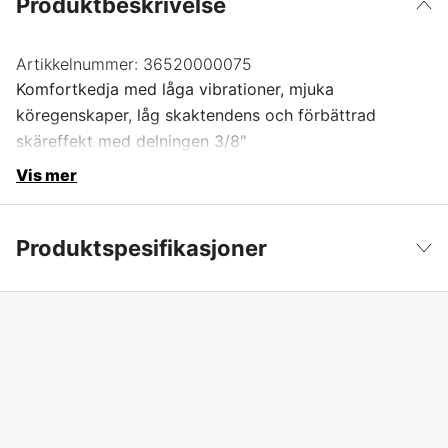
Produktbeskrivelse
Artikkelnummer:
36520000075
Komfortkedja med låga vibrationer, mjuka
köregenskaper, låg skaktendens och förbättrad
skäreffekt med delningen 3/8"
Vis mer
Produktspesifikasjoner
Drivlenker
75 stk.
Vis mindre
Drivlenkebredde
1,6 mm
Kjededeling
3/8''
Kortnummer
RM