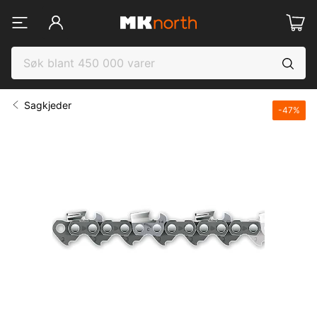
Sagkjeder
-
47
%