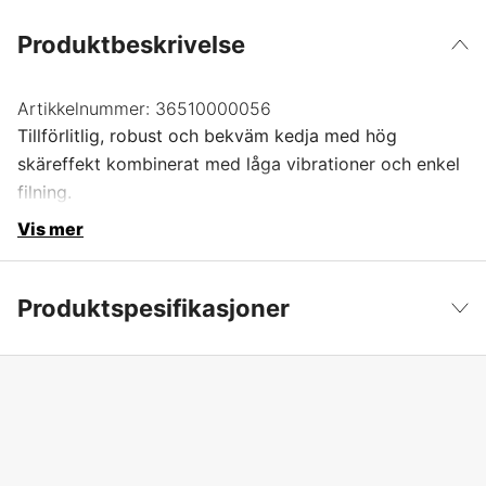
Produktbeskrivelse
Artikkelnummer:
36510000056
Tillförlitlig, robust och bekväm kedja med hög
skäreffekt kombinerat med låga vibrationer och enkel
filning.
Vis mer
Produktspesifikasjoner
Drivlenker
56 stk.
Vis mindre
Drivlenkebredde
1,5 mm
Kjededeling
3/8''