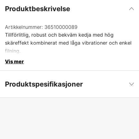
Produktbeskrivelse
Artikkelnummer:
36510000089
Tillförlitlig, robust och bekväm kedja med hög
skäreffekt kombinerat med låga vibrationer och enkel
filning.
Vis mer
Produktspesifikasjoner
Drivlenker
89 stk.
Vis mindre
Drivlenkebredde
1,5 mm
Kjededeling
3/8''