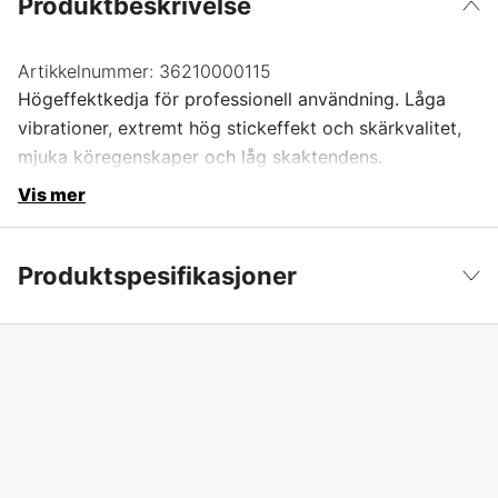
Produktbeskrivelse
Artikkelnummer:
36210000115
Högeffektkedja för professionell användning. Låga
vibrationer, extremt hög stickeffekt och skärkvalitet,
mjuka köregenskaper och låg skaktendens.
Vis mer
Produktspesifikasjoner
Drivlenker
115 stk.
Vis mindre
Drivlenkebredde
1,6 mm
Kjededeling
3/8''
Kortnummer
RS