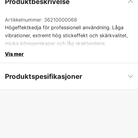
Produktbeskrivelse
Artikkelnummer:
36210000068
Högeffektkedja för professionell användning. Låga
vibrationer, extremt hög stickeffekt och skärkvalitet,
mjuka köregenskaper och låg skaktendens.
Vis mer
Produktspesifikasjoner
Drivlenker
68 stk.
Vis mindre
Drivlenkebredde
1,6 mm
Kjededeling
3/8''
Kortnummer
RS