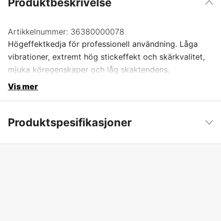
Produktbeskrivelse
Artikkelnummer:
36380000078
Högeffektkedja för professionell användning. Låga
vibrationer, extremt hög stickeffekt och skärkvalitet,
mjuka köregenskaper och låg skaktendens.
Vis mer
Produktspesifikasjoner
Drivlenker
78 stk.
Vis mindre
Drivlenkebredde
1,5 mm
Kjededeling
.325''
Kortnummer
RS