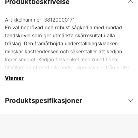
Produktbeskrivelse
Artikkelnummer:
38120000171
En väl beprövad och robust sågkedja med rundad
tandskovel som ger utmärkta skärresultat i alla
träslag. Den framåtböjda underställningsklacken
minskar kasttendensen och säkerställer att kedjan
löper smidigt. Kedjan filas enkel med rundfil och
filhållare samt med alla andra slipmaskiner från STIHL.
Vis mer
Produktspesifikasjoner
Drivlenker
171 stk.
Vis mindre
Drivlenkebredde
1,6 mm