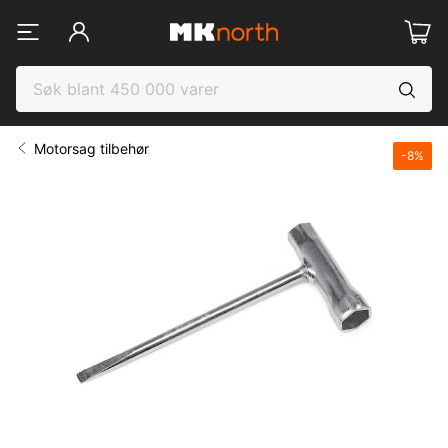
Motorsag tilbehør
-
8
%