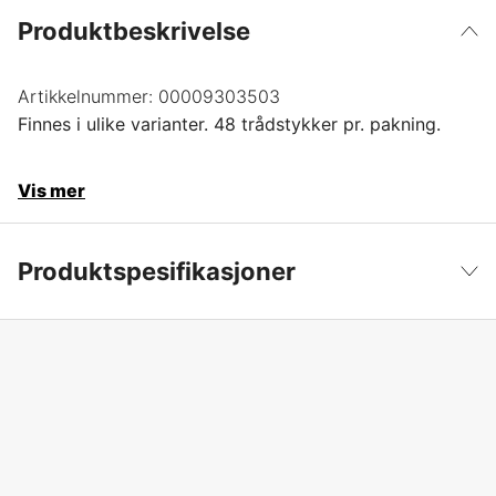
Produktbeskrivelse
Artikkelnummer:
00009303503
Finnes i ulike varianter. 48 trådstykker pr. pakning.
Vis mer
Produktspesifikasjoner
Global garanti
yes
Vis mindre
Garanti
1 år