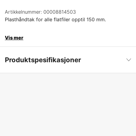
Artikkelnummer:
00008814503
Plasthåndtak for alle flatfiler opptil 150 mm.
Vis mer
Produktspesifikasjoner
Produktfilsortering
Filhåndtak
Vis mindre
Global garanti
yes
Garanti
1 år