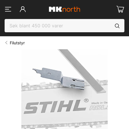
Filutstyr