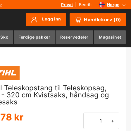
Privat
|
Bedrift
Norge
øp
Sverige
Logg inn
Handlekurv
(
0
)
Danmark
Suomi
 Sko
Ferdige pakker
Reservedeler
Magasinet
Deutschland
hl Teleskopstang til Teleskopsag,
 - 320 cm Kvistsaks, håndsag og
esaks
078 kr
-
+