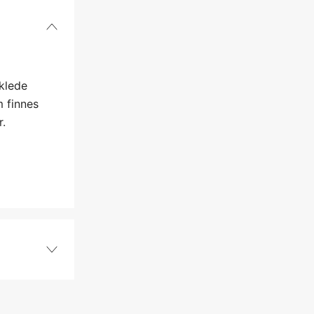
klede
m finnes
r.
320 mm