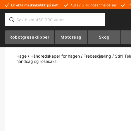
En ekte maskinbutikk på nett!
4,8 av 5 i kundeanmeldelser
Fr
Robotgressklipper
Motorsag
Skog
Hage
/
Håndredskaper for hagen
/
Trebeskjæring
/
Stihl Te
håndsag og rosesaks