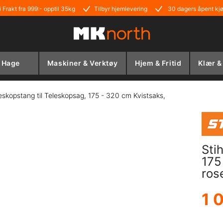
i Frakt fra 999:- opptil 35kg
Tilbyr hjemlevering
30 dagers åpent kj
Hage
Maskiner & Verktøy
Hjem & Fritid
Klær &
leskopstang til Teleskopsag, 175 - 320 cm Kvistsaks,
Sti
175
ros
1 