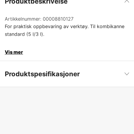
Produktbeskrivelse
Artikkelnummer:
00008810127
For praktisk oppbevaring av verktøy. Til kombikanne
standard (5 l/3 l).
Vis mer
Produktspesifikasjoner
Produktfilsortering
Tilbehør dunker
Vis mindre
Global garanti
yes
Garanti
1 år