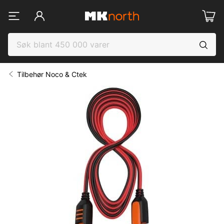
Tilbehør Noco & Ctek