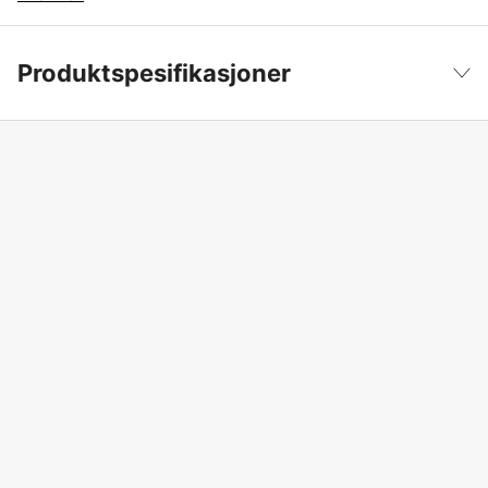
Produktspesifikasjoner
Produktfilsortering
Roterende klipper
Vis mindre
Effekt
2.75 kW
Drivkilde
Bensin 4-takts
Sylindervolum
166 cm³
Drift
yes
Klippebredde
53 cm
Klippehøyde maks
60 mm
Klippehøyde min
30 mm