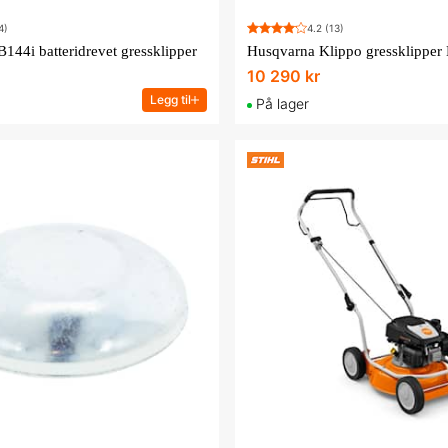
4)
4.2
(13)
144i batteridrevet gressklipper
Husqvarna Klippo gressklippe
10 290 kr
Legg til
På lager