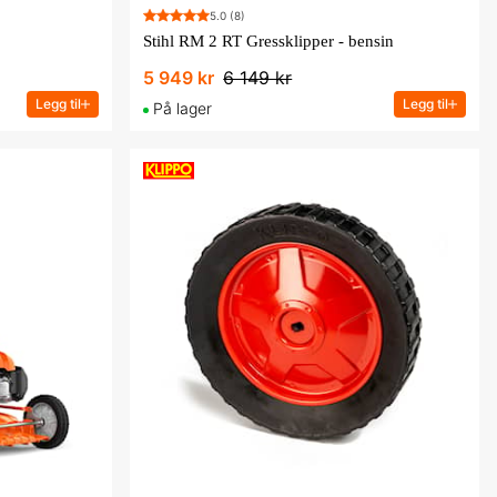
5.0
(8)
Stihl RM 2 RT Gressklipper - bensin
5 949 kr
6 149 kr
Legg til
Legg til
På lager