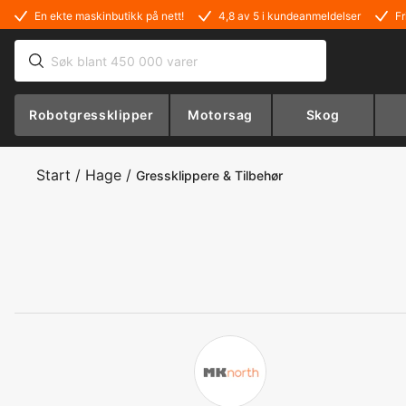
En ekte maskinbutikk på nett!
4,8 av 5 i kundeanmeldelser
Fr
Robotgressklipper
Motorsag
Skog
Start
/
Hage
/
Gressklippere & Tilbehør