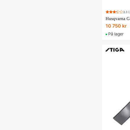
Einhell
Gardena
3.3
(
Husqvarna GX
Honda
10 750 kr
Husqvarna
På lager
Klippo
NGK
Stiga
Stihl
21 til å vise...