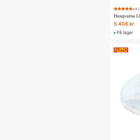
4.8
(
Husqvarna LB
5 406 kr
På lager