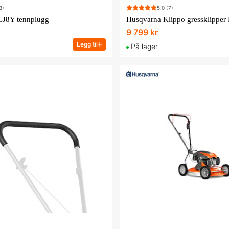
3)
5.0
(7)
J8Y tennplugg
Husqvarna Klippo gressklippe
9 799 kr
Legg til
På lager