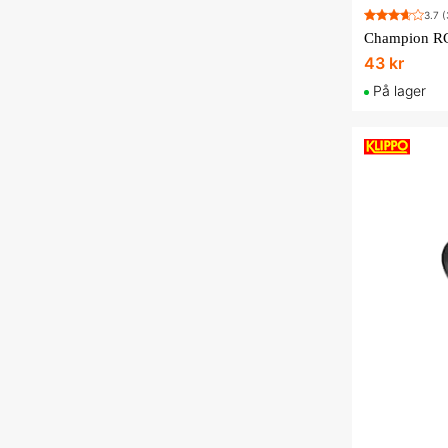
3.7
(
Champion RC
43 kr
På lager