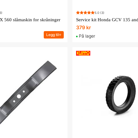
3)
5.0
(3)
 560 slåmaskin for skråninger
Service kit Honda GCV 135 and
379 kr
Legg til
På lager