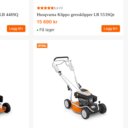
5.0
(1)
r LB 448SQ
Husqvarna Klippo gressklipper LB 553SQe
15 690 kr
Legg til
Legg til
På lager