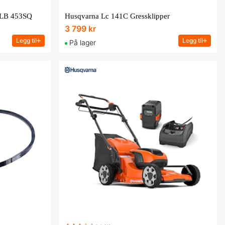
r LB 453SQ
Husqvarna Lc 141C Gressklipper
3 799 kr
Legg til
Legg til
På lager