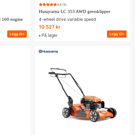
4.8
(5)
Husqvarna LC 353 AWD gressklipper
4-wheel drive variable speed
 160 engine
10 527 kr
Legg til
Legg til
På lager