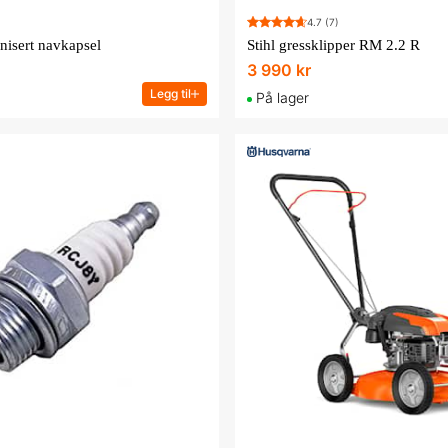
4.7
(7)
nisert navkapsel
Stihl gressklipper RM 2.2 R
3 990 kr
Legg til
På lager