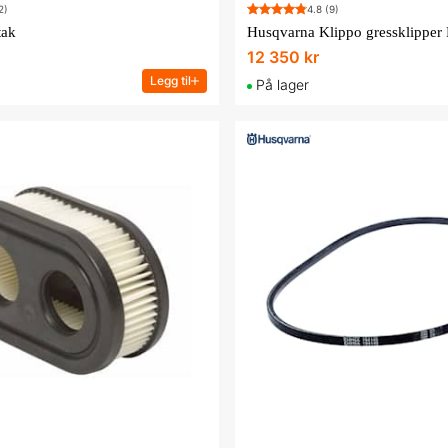
2)
4.8
(9)
tak
Husqvarna Klippo gressklippe
12 350 kr
Legg til
På lager