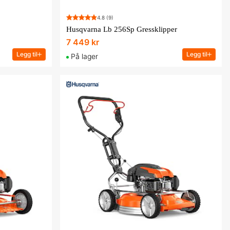
4.8
(9)
Husqvarna Lb 256Sp Gressklipper
7 449 kr
Legg til
Legg til
På lager