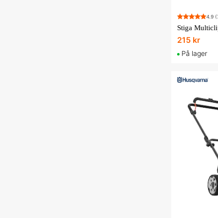
4.9
(
Stiga Multicl
215 kr
På lager