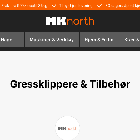
i Frakt fra 999:- opptil 35kg
Tilbyr hjemlevering
30 dagers åpent kj
Hage
Maskiner & Verktøy
Hjem & Fritid
Klær &
Gressklippere & Tilbehør