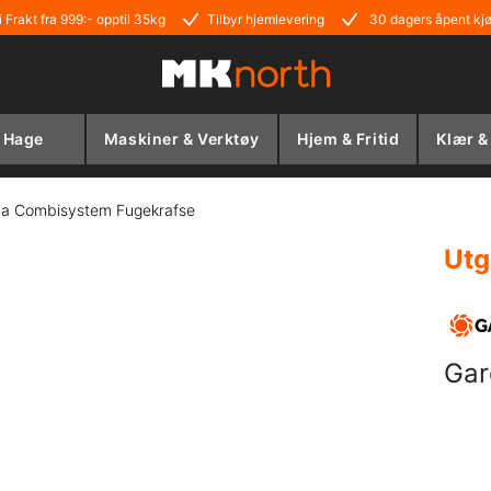
i Frakt fra 999:- opptil 35kg
Tilbyr hjemlevering
30 dagers åpent kj
Hage
Maskiner & Verktøy
Hjem & Fritid
Klær &
a Combisystem Fugekrafse
Utg
Gar