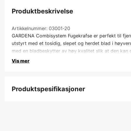
Produktbeskrivelse
Artikkelnummer:
03001-20
GARDENA Combisystem Fugekrafse er perfekt til fjern
utstyrt med et tosidig, slepet og herdet blad i høyverd
med en bladbeskytter av høy kvalitet slik at den kan 
Vis mer
Produktspesifikasjoner
Global garanti