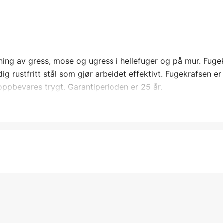
ing av gress, mose og ugress i hellefuger og på mur. Fuge
ig rustfritt stål som gjør arbeidet effektivt. Fugekrafsen er
oppbevares trygt. Garantiperioden er 25 år.