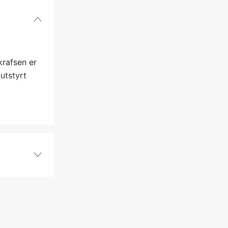
krafsen er
 utstyrt
yes