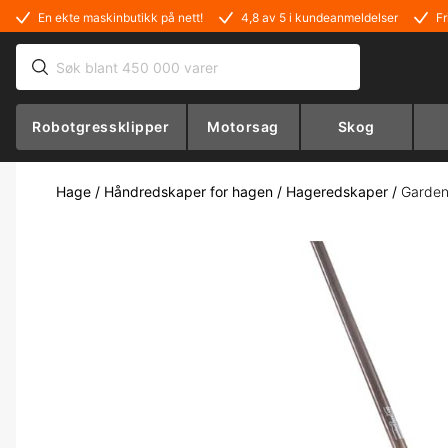
En ekte maskinbutikk på nett!
4,8 av 5 i kundeanmeldelser
Fr
Robotgressklipper
Motorsag
Skog
Hage
/
Håndredskaper for hagen
/
Hageredskaper
/
Garden