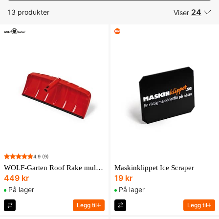
24
13 produkter
Viser
4.9
(9)
WOLF-Garten Roof Rake multi-star 60 cm
Maskinklippet Ice Scraper
449 kr
19 kr
På lager
På lager
Legg til
Legg til