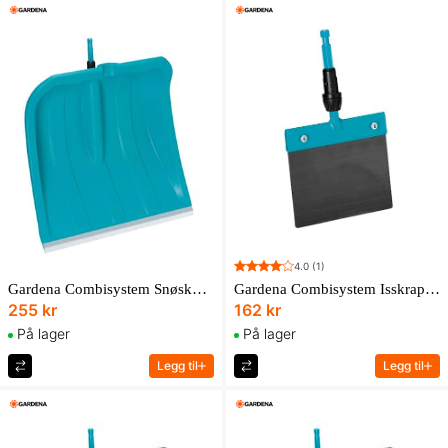
4.0
(1)
Gardena Combisystem Snøskuffe Es 40
Gardena Combisystem Isskrape 15
255 kr
162 kr
På lager
På lager
Legg til
Legg til