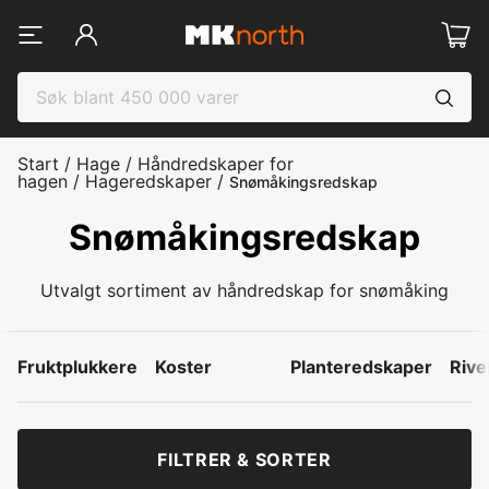
Start
/
Hage
/
Håndredskaper for
hagen
/
Hageredskaper
/
Snømåkingsredskap
Snømåkingsredskap
Utvalgt sortiment av håndredskap for snømåking
Fruktplukkere
Koster
Planteredskaper
Rive
FILTRER & SORTER