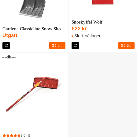
Snöskyffel Wolf
622 kr
Gardena Classicline Snow Shovel
Utgått
Slutt på lager
Gå til
Gå til
5.0
(1)