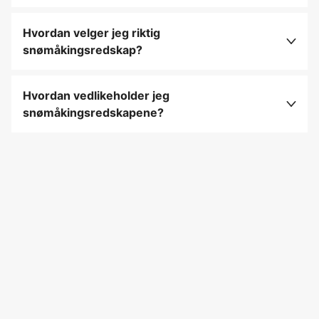
Snømåkingsredskap inkluderer snøskuffer,
snøploger og snøfresere som brukes til å fjerne
Hvordan velger jeg riktig
snø fra gårdsplasser, oppkjørsler og hager.
snømåkingsredskap?
Velg et snømåkingsredskap basert på snødybde
og område du skal rydde, og vurder om du
Hvordan vedlikeholder jeg
trenger et manuelt eller motorisert verktøy for
snømåkingsredskapene?
effektiv rydding.
Rengjør redskapene etter bruk for å fjerne
snørester, smør bevegelige deler og oppbevar
dem på et tørt sted for å hindre rust.