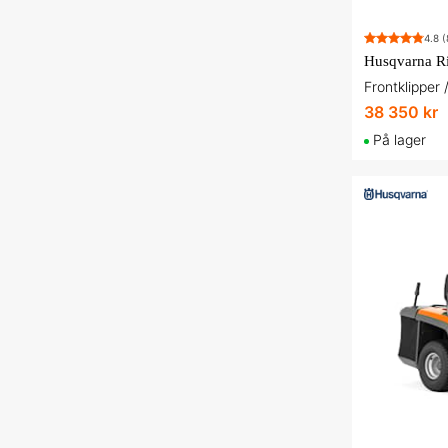
4.8
(
Husqvarna R
38 350 kr
På lager