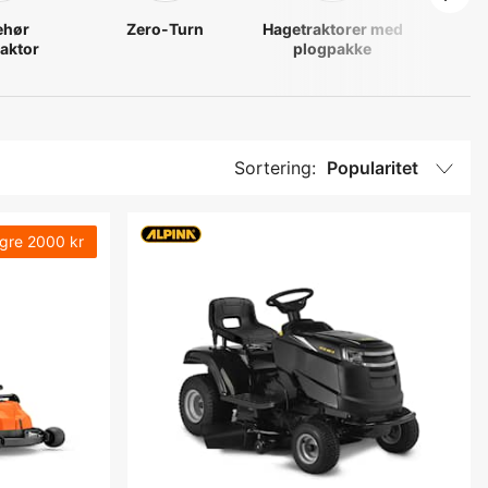
ehør
Zero-Turn
Hagetraktorer med
raktor
plogpakke
Sortering:
Popularitet
gre
2000 kr