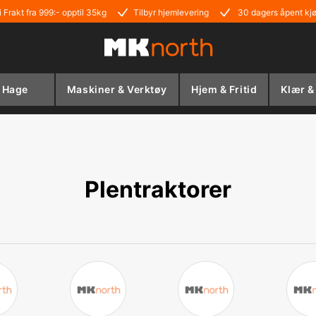
i Frakt fra 999:- opptil 35kg
Tilbyr hjemlevering
30 dagers åpent kj
Hage
Maskiner & Verktøy
Hjem & Fritid
Klær &
Plentraktorer