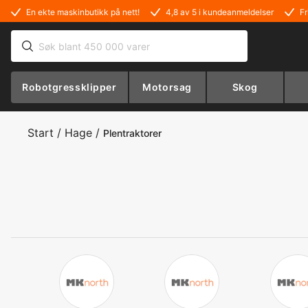
En ekte maskinbutikk på nett!
4,8 av 5 i kundeanmeldelser
Fr
Robotgressklipper
Motorsag
Skog
Start
/
Hage
/
Plentraktorer