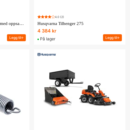
4.0
(2)
Hagetraktor Husqvarna TC 114 med oppsamler
Husqvarna Tilhenger 275
4 384 kr
Legg til
Legg til
På lager