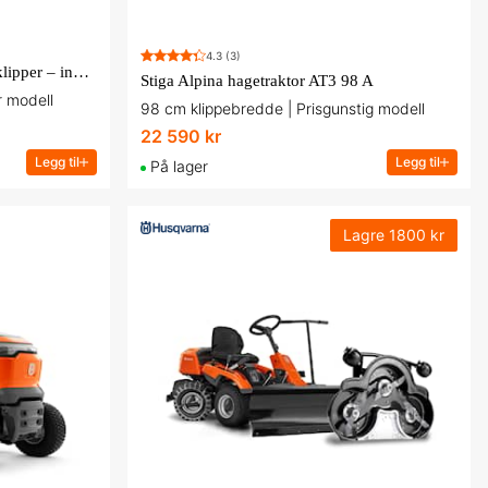
4.3
(3)
Husqvarna Rider R 214TC sitteklipper – inkl. 103 cm klippeaggregat
Stiga Alpina hagetraktor AT3 98 A
r modell
98 cm klippebredde | Prisgunstig modell
22 590 kr
Legg til
Legg til
På lager
Lagre
1800 kr