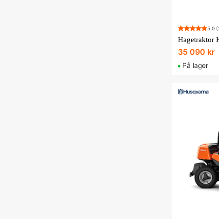
5.0
(
35 090 kr
På lager