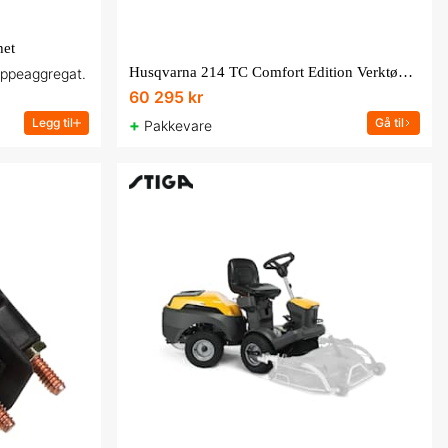
het
Husqvarna 214 TC Comfort Edition Verktøypakke
ippeaggregat.
60 295 kr
Legg til
+
Gå til
Pakkevare