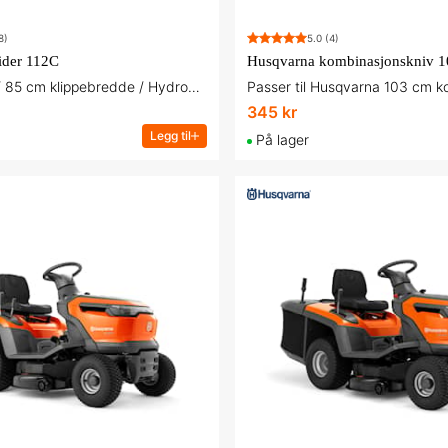
8)
5.0
(4)
ider 112C
Husqvarna kombinasjonskniv 1
Frontklipper / 85 cm klippebredde / Hydrostat
Passer til Husqvarna 103 cm k
345 kr
Legg til
På lager