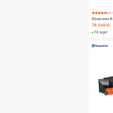
5.0
(
Husqvarna R
76 548 kr
På lager