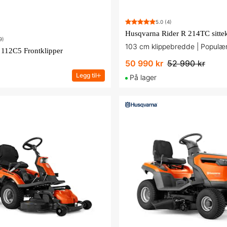
5.0
(4)
9)
103 cm klippebredde | Populæ
112C5 Frontklipper
50 990 kr
52 990 kr
Legg til
På lager