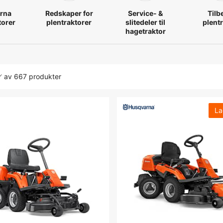
rna
Redskaper for
Service- &
Tilb
torer
plentraktorer
slitedeler til
plent
hagetraktor
av
667 produkter
La