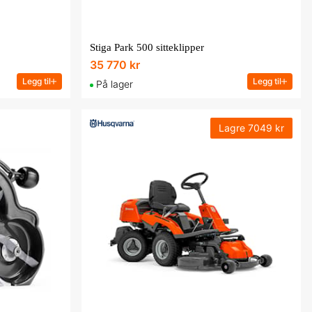
Stiga Park 500 sitteklipper
35 770 kr
Legg til
Legg til
På lager
Lagre
7049 kr