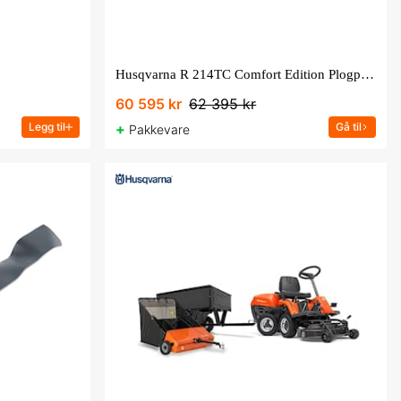
Husqvarna R 214TC Comfort Edition Plogpakke
60 595 kr
62 395 kr
Legg til
+
Gå til
Pakkevare