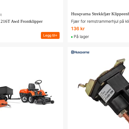
Husqvarna Strekkfjær Klippeen
1)
Fjær for remstrammerhjul på kl
 216T Awd Frontklipper
136 kr
Legg til
På lager