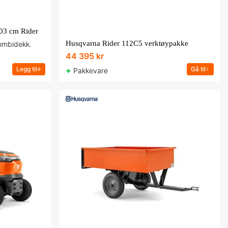
03 cm Rider
Husqvarna Rider 112C5 verktøypakke
ombidekk.
44 395 kr
Legg til
+
Gå til
Pakkevare