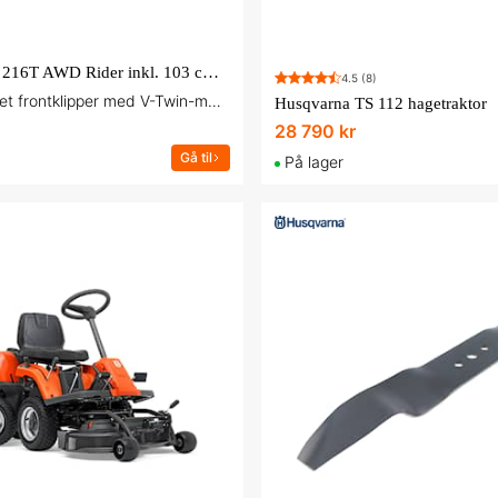
Husqvarna R 216T AWD Rider inkl. 103 cm Combi-klippeaggregat
4.5
(8)
Firehjulsdrevet frontklipper med V-Twin-motor
Husqvarna TS 112 hagetraktor
28 790 kr
Gå til
På lager