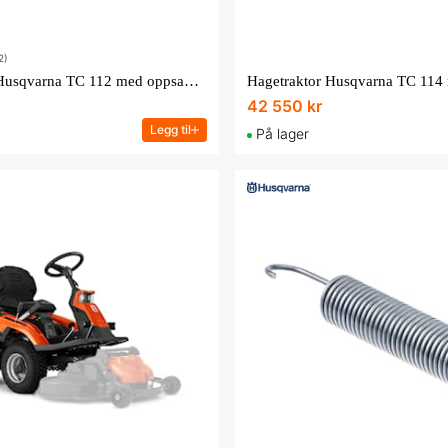
2)
Hagetraktor Husqvarna TC 112 med oppsamler
42 550 kr
Legg til
På lager