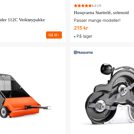
5.0
(7)
Husqvarna Startrelé, solenoid
ider 112C Verktøypakke
Passer mange modeller!
215 kr
Gå til
På lager