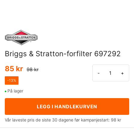
Briggs & Stratton-forfilter 697292
85 kr
98 kr
-
+
-
13
%
På lager
LEGG I HANDLEKURVEN
Vår laveste pris de siste 30 dagene før kampanjestart:
98 kr