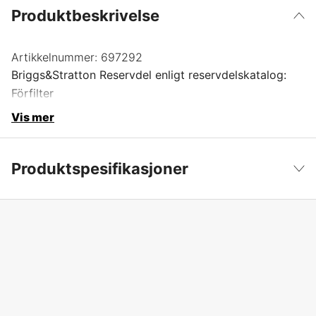
Produktbeskrivelse
Artikkelnummer:
697292
Briggs&Stratton Reservdel enligt reservdelskatalog:
Förfilter
Vis mer
Produktspesifikasjoner
Produktfilsortering
Filter
Vis mindre
Garanti
1 år