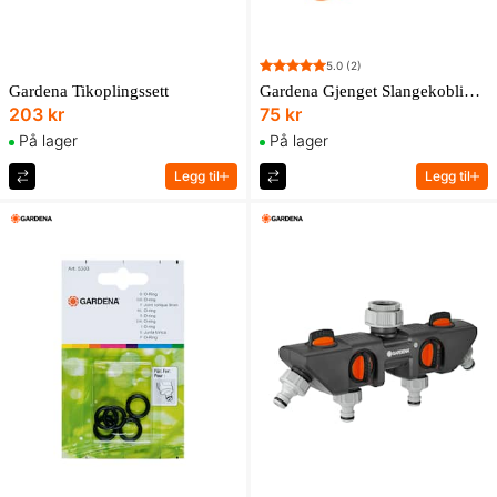
5.0
(2)
Gardena Tikoplingssett
Gardena Gjenget Slangekobling 26,5 Mm (3/4")
203 kr
75 kr
På lager
På lager
Legg til
Legg til