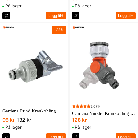
På lager
På lager
Legg til
Legg til
-
28
%
5.0
(1)
Gardena Rund Krankobling
Gardena Vinklet Krankobling 33,3 Mm (G 1") / 26,5 Mm (G 3/4") / 21Mm (G 1/2")
95 kr
132 kr
128 kr
På lager
På lager
Legg til
Legg til