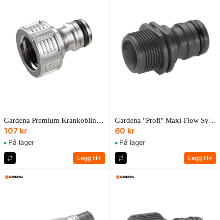
Gardena Premium Krankobling 21 Mm (G 1/2")
Gardena "Profi" Maxi-Flow System Universaladapter 26,5 Mm (G 3/4")
107 kr
60 kr
På lager
På lager
Legg til
Legg til