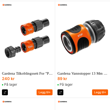
Gardena Tilkoblingssett For "Profi" Maxi-Flow-System
Gardena Vannstopper 13 Mm (1/2") – 15 Mm (5/8")
240 kr
89 kr
På lager
På lager
Legg til
Legg til