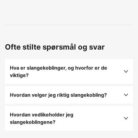
Ofte stilte spørsmål og svar
Hva er slangekoblinger, og hvorfor er de
viktige?
Slangekoblinger brukes til å koble sammen
vannslanger og andre vanningskomponenter, og
Hvordan velger jeg riktig slangekobling?
sørger for en tett og sikker tilkobling.
Velg en kobling som passer til slangens størrelse
og materiale, og sørg for at koblingen er
Hvordan vedlikeholder jeg
kompatibel med vanningssystemet ditt.
slangekoblingene?
Rengjør koblingene etter bruk, smør
gummitettingene for å unngå lekkasjer, og lagre