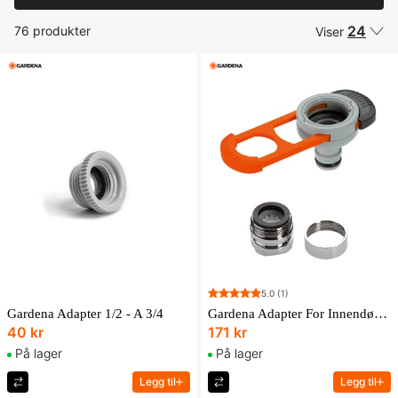
24
76 produkter
Viser
5.0
(1)
Gardena Adapter 1/2 - A 3/4
Gardena Adapter For Innendørs Vannkraner
40 kr
171 kr
På lager
På lager
Legg til
Legg til