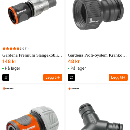
5.0
(1)
Gardena Premium Slangekobling 13 Mm (1/2") – 15 Mm (5/8")
Gardena Profi-System Krankobling
148 kr
48 kr
På lager
På lager
Legg til
Legg til