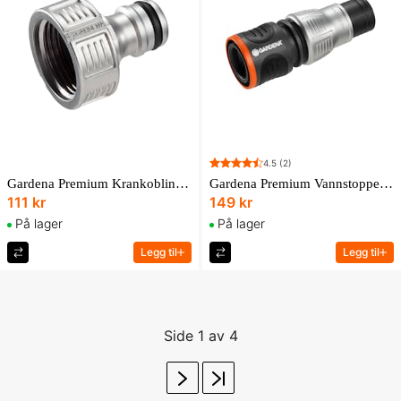
4.5
(2)
Gardena Premium Krankobling 25,5 Mm (G 3/4")
Gardena Premium Vannstopper 13 Mm (1/2") – 15 Mm (5/8")
111 kr
149 kr
På lager
På lager
Legg til
Legg til
Side 1 av 4