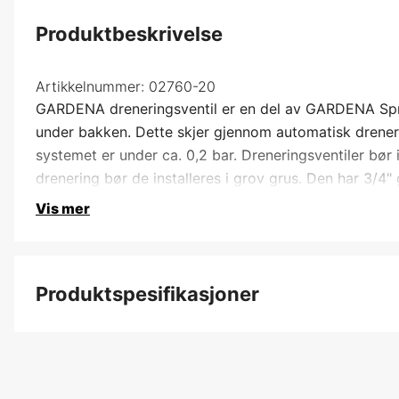
Produktbeskrivelse
Artikkelnummer:
02760-20
GARDENA dreneringsventil er en del av GARDENA Sprin
under bakken. Dette skjer gjennom automatisk drenerin
systemet er under ca. 0,2 bar. Dreneringsventiler bør 
drenering bør de installeres i grov grus. Den har 3/4" 
Vis mer
Produktspesifikasjoner
Kobling
Global garanti