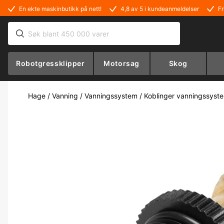
En ekte maskinbutikk på nett!
4,8 av 5 i kundeanmeldelser
Fr
Robotgressklipper
Motorsag
Skog
Hage
/
Vanning
/
Vanningssystem
/
Koblinger vanningssyst