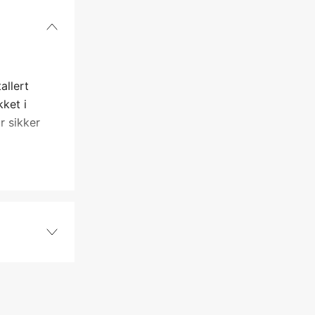
allert
ket i
r sikker
3/4" Ytre
yes