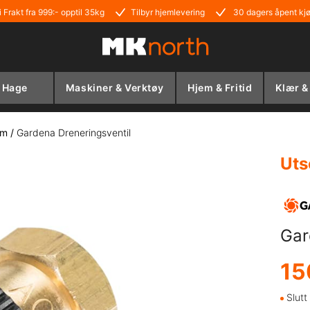
i Frakt fra 999:- opptil 35kg
Tilbyr hjemlevering
30 dagers åpent kj
Hage
Maskiner & Verktøy
Hjem & Fritid
Klær &
em
/
Gardena Dreneringsventil
Uts
Gar
15
Slutt