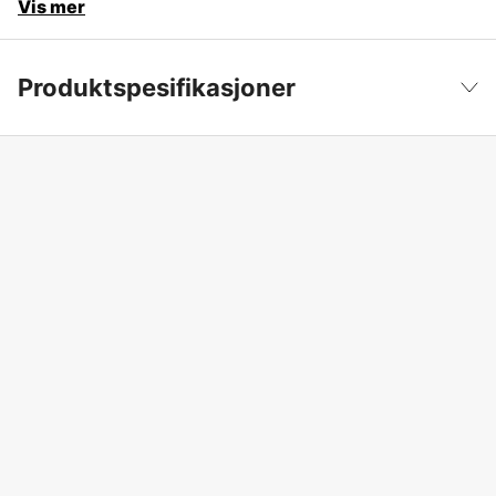
Vis mer
Produktspesifikasjoner
Global garanti
yes
Vis mindre