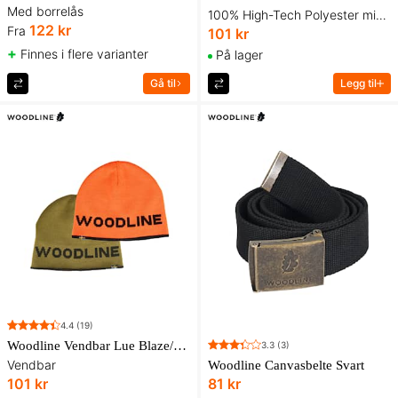
Med borrelås
100% High-Tech Polyester mikrofiber
122 kr
Fra
101 kr
+
Finnes i flere varianter
På lager
Gå til
Legg til
4.4
(19)
Woodline Vendbar Lue Blaze/Grønn
3.3
(3)
Vendbar
Woodline Canvasbelte Svart
101 kr
81 kr