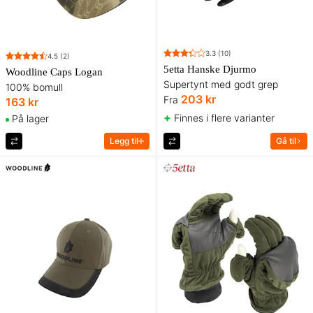
3.3
(10)
4.5
(2)
5etta Hanske Djurmo
Woodline Caps Logan
Supertynt med godt grep
100% bomull
203 kr
Fra
163 kr
+
Finnes i flere varianter
På lager
Legg til
Gå til