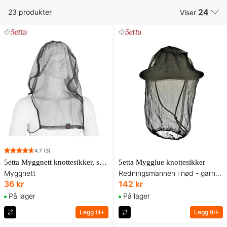
24
23 produkter
Viser
4.7
(3)
5etta Myggnett knottesikker, svart
5etta Mygglue knottesikker
Myggnett
Redningsmannen i nød - garn oppbevares i hattekullet
36 kr
142 kr
På lager
På lager
Legg til
Legg til