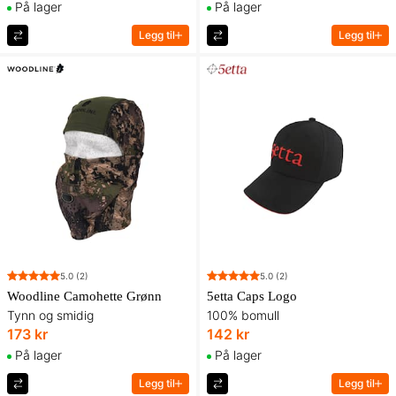
På lager
På lager
Legg til
Legg til
5.0
(2)
5.0
(2)
Woodline Camohette Grønn
5etta Caps Logo
Tynn og smidig
100% bomull
173 kr
142 kr
På lager
På lager
Legg til
Legg til