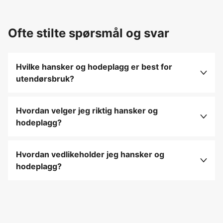
Ofte stilte spørsmål og svar
Hvilke hansker og hodeplagg er best for
utendørsbruk?
Hansker og hodeplagg laget av isolerende
materialer som ull, fleece eller gore-tex gir
Hvordan velger jeg riktig hansker og
beskyttelse mot kulde og vind, og gir ekstra
hodeplagg?
komfort under aktiviteter som vandring eller jakt.
Velg hansker og hodeplagg som er designet for
spesifikke værforhold, som vanntette eller
Hvordan vedlikeholder jeg hansker og
pustende materialer for å unngå overoppheting.
hodeplagg?
Rengjør hanskene og hodeplaggene etter bruk,
oppbevar dem på et tørt sted, og sørg for at de
ikke blir utsatt for ekstreme temperaturer.