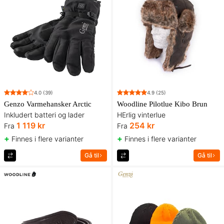
4.0
(39)
4.9
(25)
Genzo Varmehansker Arctic
Woodline Pilotlue Kibo Brun
Inkludert batteri og lader
HErlig vinterlue
1 119 kr
254 kr
Fra
Fra
+
+
Finnes i flere varianter
Finnes i flere varianter
Gå til
Gå til