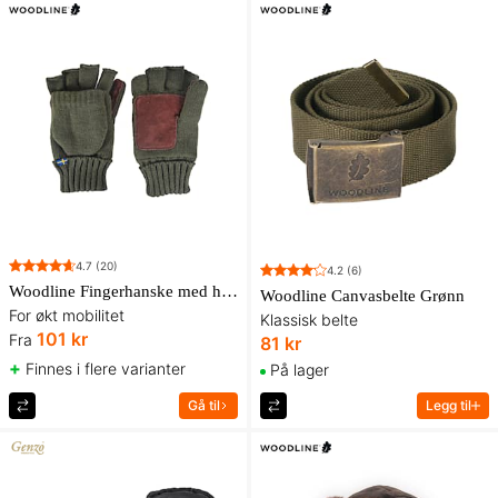
4.7
(20)
4.2
(6)
Woodline Fingerhanske med hette
Woodline Canvasbelte Grønn
For økt mobilitet
Klassisk belte
101 kr
Fra
81 kr
+
Finnes i flere varianter
På lager
Gå til
Legg til