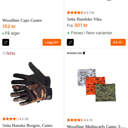
4.5
(15)
5etta Handske Vika
Woodline Caps Castor
301 kr
Fra
152 kr
+
Finnes i flere varianter
På lager
Legg til
Gå til
4.2
(9)
4.4
(5)
5etta Hanske Borgen, Camo
Woodline Multiscarfs Camo 3-pakning