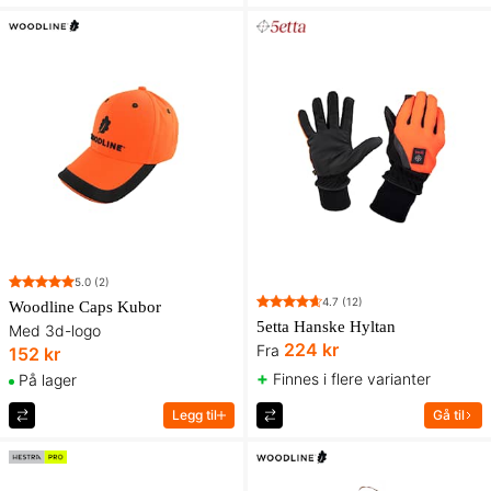
5.0
(2)
4.7
(12)
Woodline Caps Kubor
5etta Hanske Hyltan
Med 3d-logo
224 kr
Fra
152 kr
+
Finnes i flere varianter
På lager
Legg til
Gå til