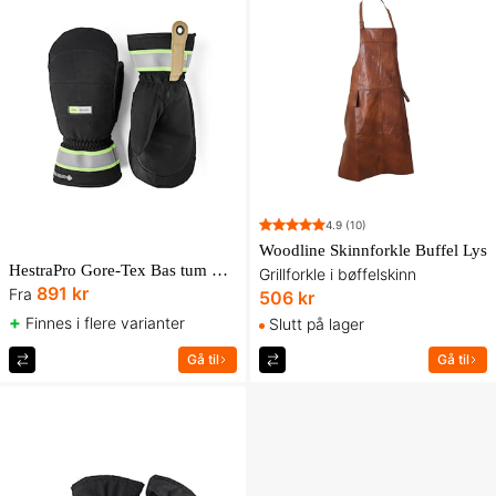
4.9
(10)
Woodline Skinnforkle Buffel Lys
HestraPro Gore-Tex Bas tum Glove
Grillforkle i bøffelskinn
891 kr
Fra
506 kr
+
Finnes i flere varianter
Slutt på lager
Gå til
Gå til