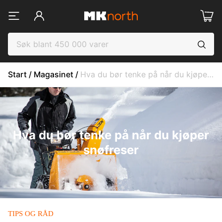
Start
 / 
Magasinet
 / 
Hva du bør tenke på når du kjøper snøfreser
Hva du bør tenke på når du kjøper
snøfreser
TIPS OG RÅD