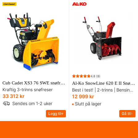
4.8
(8)
Cub Cadet XS3 76 SWE snøfreser
Al-Ko SnowLine 620 E II Snøfreser
Kraftig 3-trinns snøfreser
Best i test! | 2-trinns | Bensindrevet
33 312 kr
12 999 kr
Sendes om 1-2 uker
Slutt på lager
Legg til
Gå til