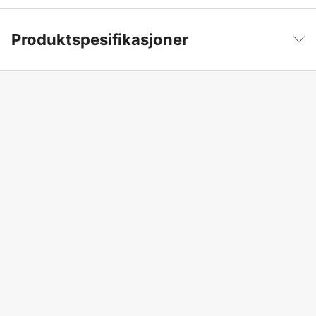
Produktspesifikasjoner
Batterispenning
18 V
Vis mindre
Batteri & lader
Nei
Drivkilde
Batteri
Driftsspenning
18 V
Global garanti
yes