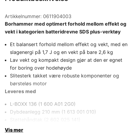
Artikkelnummer:
0611904003
Borhammer med optimert forhold mellom effekt og
vekt i kategorien batteridrevne SDS plus-verktøy
Et balansert forhold mellom effekt og vekt, med en
slagenergi på 1,7 J og en vekt på bare 2,6 kg
Lav vekt og kompakt design gjør at den er egnet
for boring over hodehøyde
Slitesterk takket være robuste komponenter og
børsteløs motor
Leveres med
L-BOXX 136 (1 600 A01 2G0)
Dybdeanlegg 210 mm (1 613 001 010)
Støttehåndtak (2 602 025 141)
Vis mer