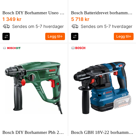
Bosch DIY Borhammer Uneo Maxx 18Vsolo Adapter
Bosch Batteridrevet borhammer med SDS plus GBH 18V-26 F Professional Solo i pappeske med ekstrahåndtak
1 349 kr
5 718 kr
Sendes om 5-7 hverdager
Sendes om 5-7 hverdager
Legg til
Legg til
Bosch DIY Borhammer Pbh 2500 Sre I Koffert
Bosch GBH 18V-22 borhammer med GDE 18V-12 uten batteri og lader i L-BOXX