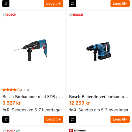
Legg til
Legg til
4.0
(1)
Bosch Borhammer med SDS plus GBH 2-26 F Professional i transportkoffert med ekstrahåndtak
Bosch Batteridrevet borhammer BITURBO med SDS max GBH 18V-36 C Professional Solo med tilbehørssett
3 527 kr
12 259 kr
Sendes om 5-7 hverdager
Sendes om 5-7 hverdager
Legg til
Legg til