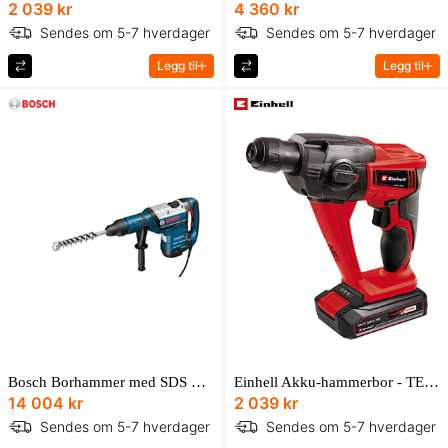
2 039 kr
4 360 kr
Sendes om 5-7 hverdager
Sendes om 5-7 hverdager
Legg til
Legg til
Bosch Borhammer med SDS max GBH 8-45 DV Professional i transportkoffert med ekstrahåndtak
Einhell Akku-hammerbor - TE-HD 18 Li (1x2.5 Ah)
14 004 kr
2 039 kr
Sendes om 5-7 hverdager
Sendes om 5-7 hverdager