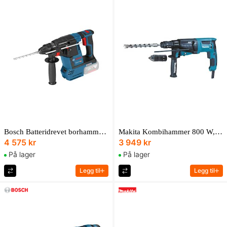
Bosch Batteridrevet borhammer med SDS plus GBH 18V-26 Professional Solo i L-BOXX
Makita Kombihammer 800 W, SDS-Plus, 26 mm, 2,4 J
4 575 kr
3 949 kr
På lager
På lager
Legg til
Legg til