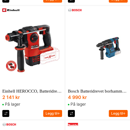
Einhell HEROCCO, Batteridrevet borhammer
Bosch Batteridrevet borhammer med SDS plus GBH 18V-26 Professional Solo i pappeske med ekstrahåndtak
2 141 kr
4 990 kr
På lager
På lager
Legg til
Legg til