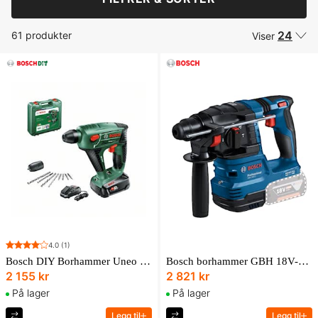
24
61 produkter
Viser
4.0
(1)
Bosch DIY Borhammer Uneo Maxx 18V 2,5Ah
Bosch borhammer GBH 18V-22 uten batteri og lader i L-boxx
2 155 kr
2 821 kr
På lager
På lager
Legg til
Legg til