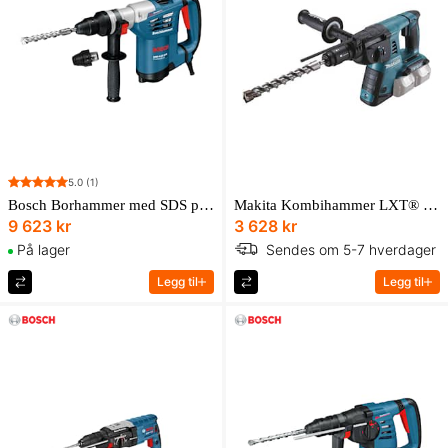
5.0
(1)
Makita Kombihammer LXT® 18V X2, SDS-Plus, 26 mm, 2,5 J
Bosch Borhammer med SDS plus GBH 4-32 DFR Professional i transportkoffert med dybdeanlegg
3 628 kr
9 623 kr
Sendes om 5-7 hverdager
På lager
Legg til
Legg til