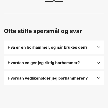
Ofte stilte spørsmål og svar
Hva er en borhammer, og når brukes den?
En borhammer er et kraftig verktøy som brukes til
å bore i harde materialer som betong eller
Hvordan velger jeg riktig borhammer?
murstein, og det kombinerer roterende og
Velg en borhammer som har tilstrekkelig slagkraft
slagende bevegelser.
og hastighet for jobben, og sørg for at den har et
Hvordan vedlikeholder jeg borhammeren?
ergonomisk håndtak for komfort.
Rengjør borhammeren etter bruk, smør de
bevegelige delene, og sjekk at borene er i god
stand for maksimal ytelse.