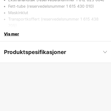
Fett-tube (reservedelsnummer 1 615 430 010)
Maskinklut
Transportkoffert (reservedelsnummer 1 615 438
705)
Vis mer
Produktspesifikasjoner
Drifttyp
Nettdrevet
Vis mindre
Drivkilde
Elektrisitet 230V
Driftsspenning
230 V
Global garanti
yes