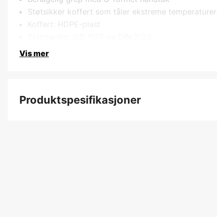
Støtsikker koffert som tåler ekstreme temperaturer
Koffert: HDPE-plast
Standarder: ISO 1174 og DIN 3120
Vis mer
Produktspesifikasjoner
Antall produkter i batch
Lengde
Bredde
Høyde
Vekt