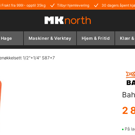
i Frakt fra 999:- opptil 35kg
Tilbyr hjemlevering
30 dagers åpent kj
Hage
Maskiner & Verktøy
Hjem & Fritid
Klær &
enøkkelsett 1/2"+1/4" S87+7
Bah
2 
På la