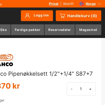
Privat
|
Bedrift
Norge
øp
Sverige
Logg inn
Handlekurv
(
0
)
Danmark
Suomi
 Sko
Ferdige pakker
Reservedeler
Magasinet
Deutschland
co Pipenøkkelsett 1/2"+1/4" S87+7
870 kr
-
+
ger