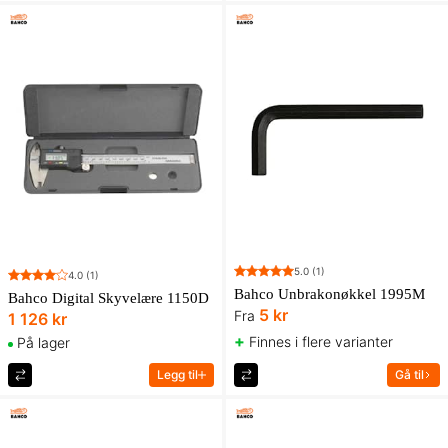
5.0
(1)
4.0
(1)
Bahco Unbrakonøkkel 1995M
Bahco Digital Skyvelære 1150D
5 kr
Fra
1 126 kr
+
Finnes i flere varianter
På lager
Legg til
Gå til