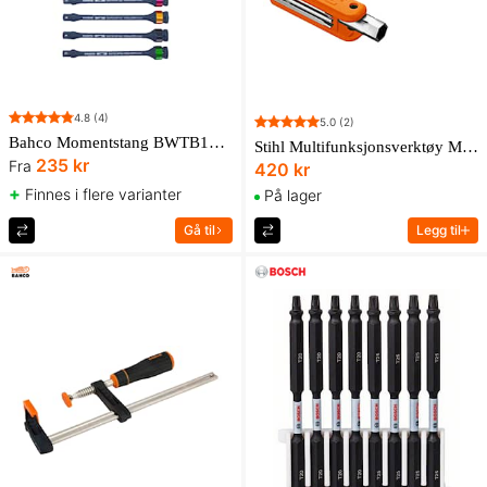
4.8
(4)
5.0
(2)
Bahco Momentstang BWTB12P 1/2''
Stihl Multifunksjonsverktøy MT 2, nøkkelbredde 19 – 16 Tilbehør
235 kr
Fra
420 kr
+
Finnes i flere varianter
På lager
Gå til
Legg til