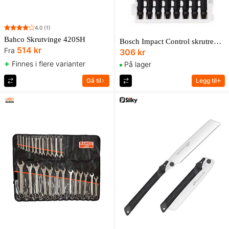
4.0
(1)
Bahco Skrutvinge 420SH
Bosch Impact Control skrutrekkerbits, pakke, 8 stk.
514 kr
Fra
306 kr
+
Finnes i flere varianter
På lager
Gå til
Legg til