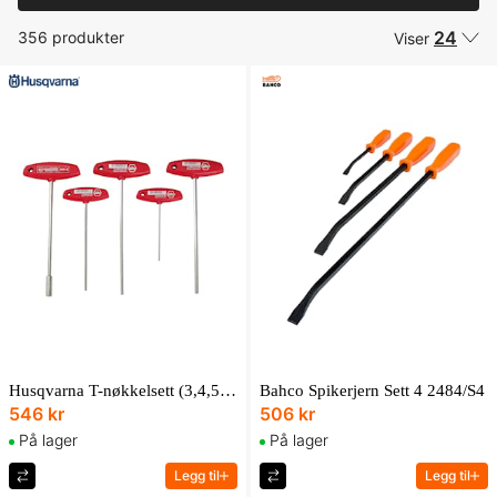
24
356 produkter
Viser
Husqvarna T-nøkkelsett (3,4,5,6 & 8Mm)
Bahco Spikerjern Sett 4 2484/S4
546 kr
506 kr
På lager
På lager
Legg til
Legg til