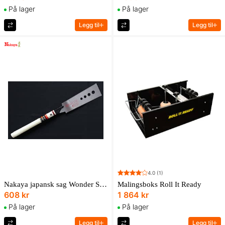
På lager
På lager
Legg til
Legg til
4.0
(1)
Nakaya japansk sag Wonder Saw 240
Malingsboks Roll It Ready
608 kr
1 864 kr
På lager
På lager
Legg til
Legg til