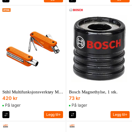
Stihl Multifunksjonsverktøy MT 1, nøkkelbredde 16 – 13 Tilbehør
Bosch Magnethylse, 1 stk.
420 kr
73 kr
På lager
På lager
Legg til
Legg til