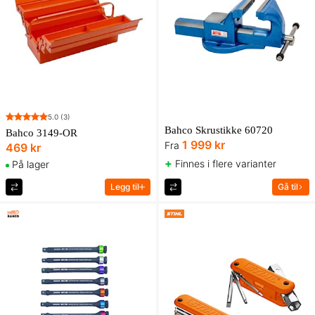
5.0
(3)
Bahco Skrustikke 60720
Bahco 3149-OR
1 999 kr
Fra
469 kr
+
Finnes i flere varianter
På lager
Legg til
Gå til