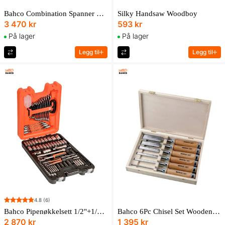
Bahco Combination Spanner Set 6-32Mm 111M/26T
Silky Handsaw Woodboy
3 470 kr
593 kr
På lager
På lager
Legg til
Legg til
4.8
(6)
Bahco Pipenøkkelsett 1/2"+1/4" S87+7
Bahco 6Pc Chisel Set Wooden Handles 425-083
2 870 kr
1 395 kr