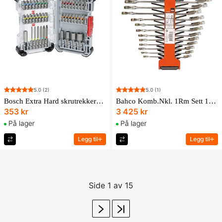
5.0
(2)
5.0
(1)
Bosch Extra Hard skrutrekkerbits blandingssett og pipenøkkelsett PH, PZ, T, SL, H, og Universalholder hurtigkobling og magnetisk universalholder, 43 deler
Bahco Komb.Nkl. 1Rm Sett 12 8-19 Mm 1RM/SH12
353 kr
3 425 kr
På lager
På lager
Legg til
Legg til
Side 1 av 15