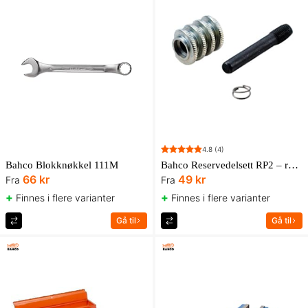
4.8
(4)
Bahco Blokknøkkel 111M
Bahco Reservedelsett RP2 – rulle, stift og fjær til skiftenøkler i 80- og 90-serien
66 kr
49 kr
Fra
Fra
+
+
Finnes i flere varianter
Finnes i flere varianter
Gå til
Gå til