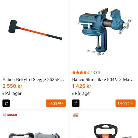
4.0
(1)
Bahco Rekylfri Slegge 3625Pu-105
Bahco Skrustikke 804V-2 Max 63Mm 834V-2
2 550 kr
1 426 kr
På lager
På lager
Legg til
Legg til