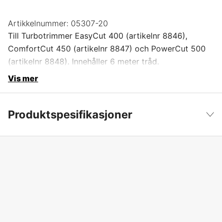
Artikkelnummer:
05307-20
Till Turbotrimmer EasyCut 400 (artikelnr 8846),
ComfortCut 450 (artikelnr 8847) och PowerCut 500
(artikelnr 8848). Innehåller 6 meter tråd.
Vis mer
Produktspesifikasjoner
Global garanti
yes
Vis mindre