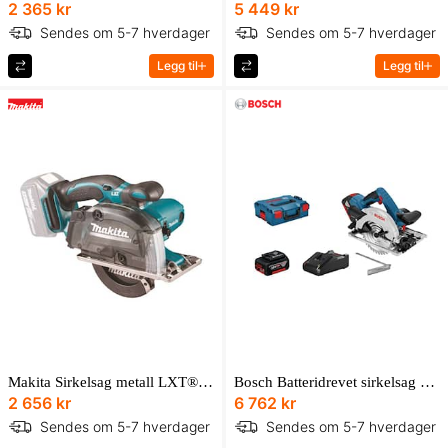
2 365 kr
5 449 kr
Sendes om 5-7 hverdager
Sendes om 5-7 hverdager
Legg til
Legg til
Makita Sirkelsag metall LXT® 18V, 136 mm, 3 600 min⁻¹
Bosch Batteridrevet sirkelsag GKS 18V-57 G Professional
2 656 kr
6 762 kr
Sendes om 5-7 hverdager
Sendes om 5-7 hverdager