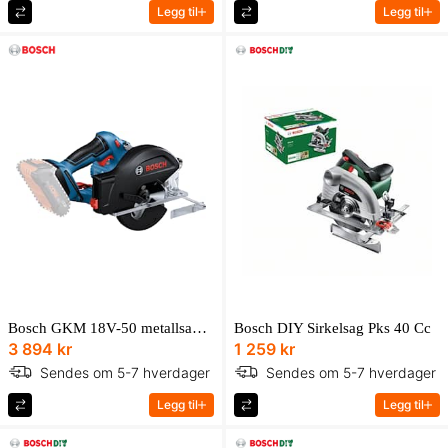
Legg til
Legg til
Bosch GKM 18V-50 metallsag GKM 18V-50 uten batteri og lader i L-BOXX
Bosch DIY Sirkelsag Pks 40 Cc
3 894 kr
1 259 kr
Sendes om 5-7 hverdager
Sendes om 5-7 hverdager
Legg til
Legg til