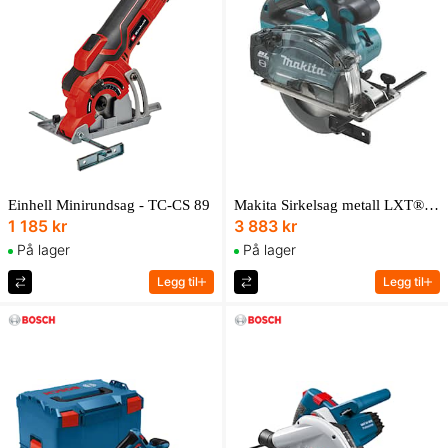
Einhell Minirundsag - TC-CS 89
Makita Sirkelsag metall LXT® 18V, 150 mm, 4 200 min⁻¹
1 185 kr
3 883 kr
På lager
På lager
Legg til
Legg til