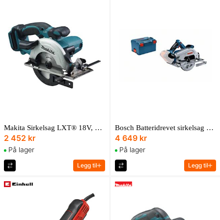
Makita Sirkelsag LXT® 18V, 3 600 min⁻¹, 136 mm
Bosch Batteridrevet sirkelsag BITURBO GKS 18V-68 C Professional Solo i L-BOXX
2 452 kr
4 649 kr
På lager
På lager
Legg til
Legg til