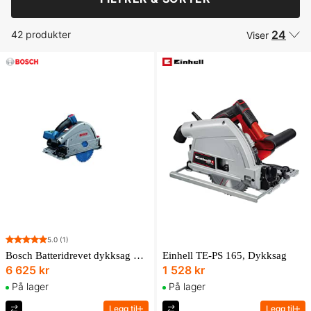
24
42 produkter
Viser
5.0
(1)
Bosch Batteridrevet dykksag BITURBO GKT 18V-52 GC Professional Solo i L-BOXX
Einhell TE-PS 165, Dykksag
6 625 kr
1 528 kr
På lager
På lager
Legg til
Legg til