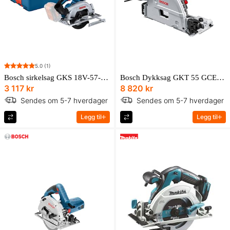
5.0
(1)
Bosch sirkelsag GKS 18V-57-2 uten batteri og lader i L-BOXX
Bosch Dykksag GKT 55 GCE Professional med 1 x sirkelsagblad, Top Precision Best for Wood, 165 x 1,8/1,3 x 20 mm, 48 (2 608 642 384) i L-BOXX
3 117 kr
8 820 kr
Sendes om 5-7 hverdager
Sendes om 5-7 hverdager
Legg til
Legg til