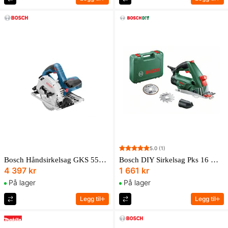
5.0
(1)
Bosch Håndsirkelsag GKS 55+ GCE Professional i pappeske med sekskantnøkkel
Bosch DIY Sirkelsag Pks 16 Multi
4 397 kr
1 661 kr
På lager
På lager
Legg til
Legg til