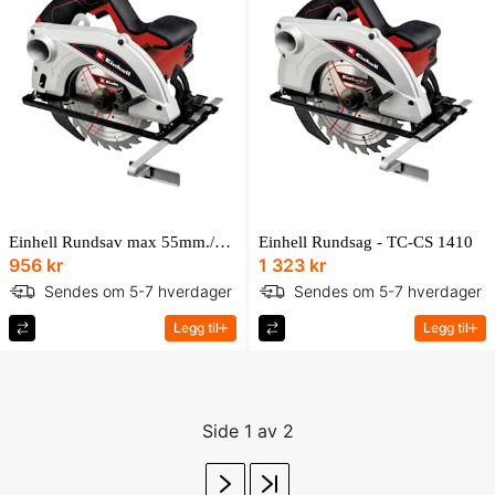
Einhell Rundsav max 55mm./Ø165 230V-1250W - TC-CS 1250
Einhell Rundsag - TC-CS 1410
956 kr
1 323 kr
Sendes om 5-7 hverdager
Sendes om 5-7 hverdager
Legg til
Legg til
Side 1 av 2