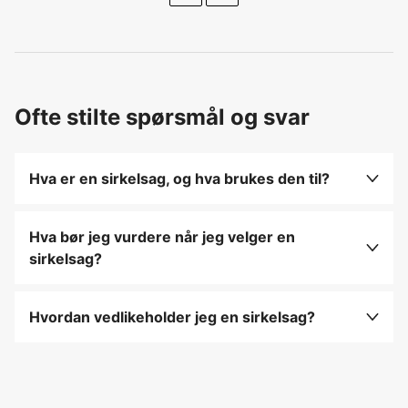
Ofte stilte spørsmål og svar
Hva er en sirkelsag, og hva brukes den til?
En sirkelsag er et elektrisk verktøy som brukes til
å kutte materialer som tre, plast og metall med en
Hva bør jeg vurdere når jeg velger en
roterende rund blad.
sirkelsag?
Velg en sirkelsag med riktig bladstørrelse og
motorstyrke for oppgavene du har, og sørg for at
Hvordan vedlikeholder jeg en sirkelsag?
den har justerbar klippehøyde og vinkel.
Rengjør sagbladet etter bruk, smør de bevegelige
delene, og bytt ut bladet når det blir slitt eller
skadet.