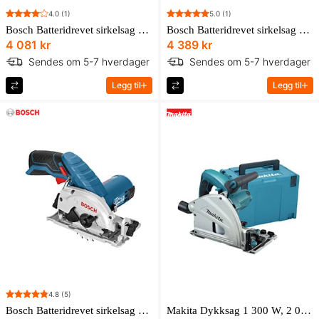
4.0
(1)
5.0
(1)
Bosch Batteridrevet sirkelsag GKS 12V-26 Professional
Bosch Batteridrevet sirkelsag GKS 18V-57 G Professional Solo
4 081 kr
4 389 kr
Sendes om 5-7 hverdager
Sendes om 5-7 hverdager
Legg til
Legg til
4.8
(5)
Bosch Batteridrevet sirkelsag GKS 12V-26 Professional Solo i L-BOXX
Makita Dykksag 1 300 W, 2 000 – 5 800 min⁻¹, 165 mm