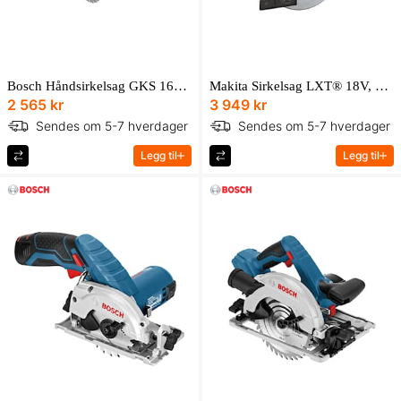
Bosch Håndsirkelsag GKS 165 Professional i pappeske med sekskantnøkkel
Makita Sirkelsag LXT® 18V, 5 000 min⁻¹, 165 mm
2 565 kr
3 949 kr
Sendes om 5-7 hverdager
Sendes om 5-7 hverdager
Legg til
Legg til