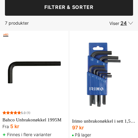
FILTRER & SORTER
24
7 produkter
Viser
5.0
(1)
Bahco Unbrakonøkkel 1995M
Irimo unbrakonøkkel i sett 1,5-10 mm, 9 deler, korte
5 kr
Fra
97 kr
+
Finnes i flere varianter
På lager