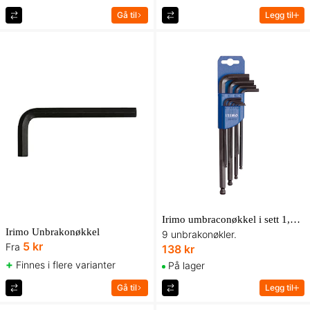
Gå til
Legg til
Irimo umbraconøkkel i sett 1,5–10 mm med kule, 9 deler, lange
Irimo Unbrakonøkkel
9 unbrakonøkler.
5 kr
Fra
138 kr
+
Finnes i flere varianter
På lager
Gå til
Legg til