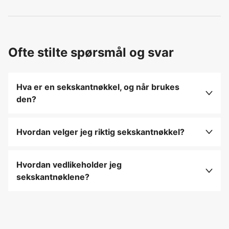
Ofte stilte spørsmål og svar
Hva er en sekskantnøkkel, og når brukes
den?
En sekskantnøkkel, også kjent som en
unbraconøkkel, brukes til å stramme eller løsne
Hvordan velger jeg riktig sekskantnøkkel?
skruer og bolter med sekskantede hoder, ofte
Velg en sekskantnøkkel i passende størrelse for
brukt i maskiner og elektriske apparater.
boltene eller skruene du skal jobbe med, og
Hvordan vedlikeholder jeg
vurder et sett med ulike størrelser for fleksibilitet.
sekskantnøklene?
Oppbevar nøklene på et tørt sted, unngå skader
på endene ved å bruke dem riktig, og rengjør dem
etter bruk for å fjerne fett og skitt.