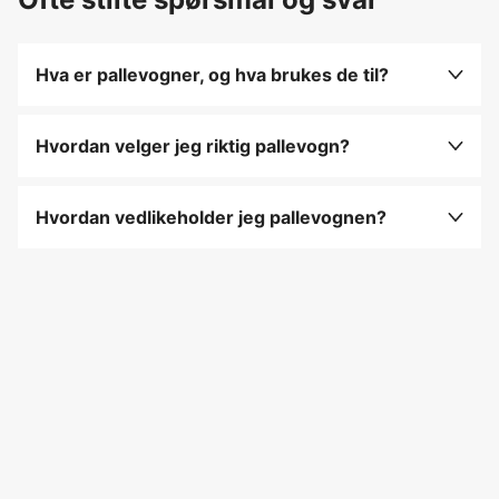
Hva er pallevogner, og hva brukes de til?
Pallevogner er vogner designet for å transportere
paller med varer, og de brukes ofte i lagre og på
Hvordan velger jeg riktig pallevogn?
lagerhus for effektiv materialhåndtering.
Velg en pallevogn som passer til størrelsen på
pallene du skal transportere, og vurder om du
Hvordan vedlikeholder jeg pallevognen?
trenger en manuell eller elektrisk modell.
Rengjør vognen regelmessig for å fjerne støv og
rusk, og sjekk at hjulene fungerer som de skal for
jevn bevegelse.